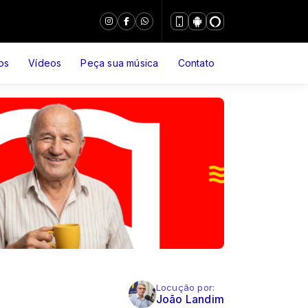
os
Vídeos
Peça sua música
Contato
Locução por:
João Landim