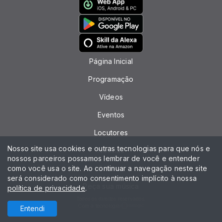
Página Inicial
Programação
Vídeos
Eventos
Locutores
Nosso site usa cookies e outras tecnologias para que nós e
Notícias
nossos parceiros possamos lembrar de você e entender
como você usa o site. Ao continuar a navegação neste site
Contato
será considerado como consentimento implícito à nossa
Peça sua música
política de privacidade
.
Todos os direitos reservados.
Com a tecnologia
Entendi