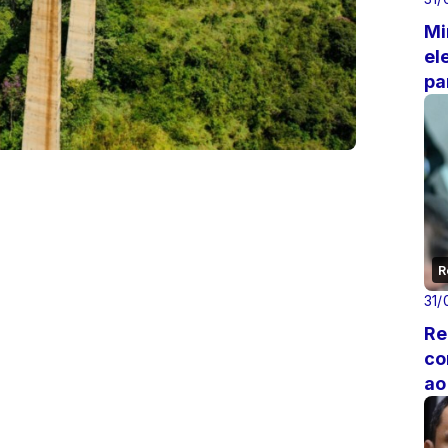
Mi
el
pa
ag
R
31/
Re
co
ao