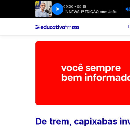
09:00 - 09:15
EDUCATIVA NEWS 1ª EDIÇÃO com João Landim
EDUCATI
De trem, capixabas i