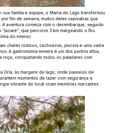
 sua família e equipe, o Mania do Lago transformou
es por fim de semana, muitos deles capixabas que
or. A aventura começa com o desembarque, seguido
o “jacaré”, que percorre 3 km margeando o Rio
ima do interior.
ram chalés rústicos, cachoeiras, piscina e uma vasta
so. A gastronomia mineira é um dos pontos altos,
a roça, conquistando todos os paladares com
da Orla, às margens do lago, onde passeios de
as garantem momentos de lazer com segurança e
ergia vibrante do local criam memórias marcantes