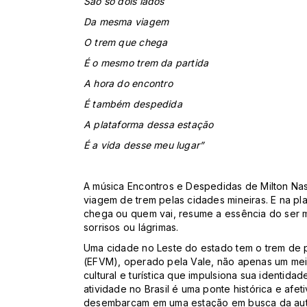
São só dois lados
Da mesma viagem
O trem que chega
É o mesmo trem da partida
A hora do encontro
É também despedida
A plataforma dessa estação
É a vida desse meu lugar”
A música Encontros e Despedidas de Milton Nas
viagem de trem pelas cidades mineiras. E na p
chega ou quem vai, resume a essência do ser 
sorrisos ou lágrimas.
Uma cidade no Leste do estado tem o trem de p
(EFVM), operado pela Vale, não apenas um mei
cultural e turística que impulsiona sua identid
atividade no Brasil é uma ponte histórica e afe
desembarcam em uma estação em busca da aute