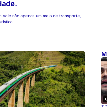
idade.
a Vale não apenas um meio de transporte,
ística.
M
R
31/