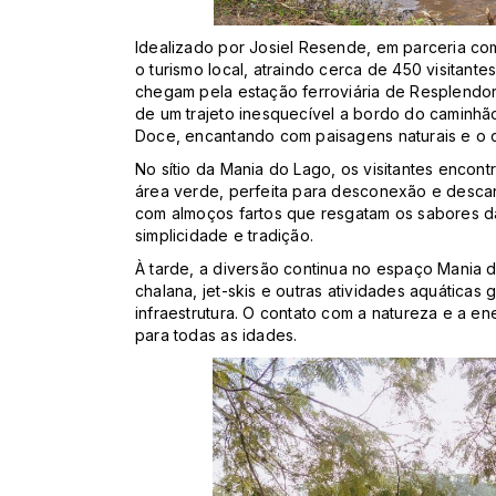
Idealizado por Josiel Resende, em parceria com
o turismo local, atraindo cerca de 450 visitant
chegam pela estação ferroviária de Resplend
de um trajeto inesquecível a bordo do caminhã
Doce, encantando com paisagens naturais e o cl
No sítio da Mania do Lago, os visitantes encont
área verde, perfeita para desconexão e descan
com almoços fartos que resgatam os sabores d
simplicidade e tradição.
À tarde, a diversão continua no espaço Mania 
chalana, jet-skis e outras atividades aquátic
infraestrutura. O contato com a natureza e a en
para todas as idades.