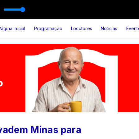
VA NEWS 1ª EDIÇÃO com João Landim
Página Inicial
Programação
Locutores
Notícias
Event
nvadem Minas para