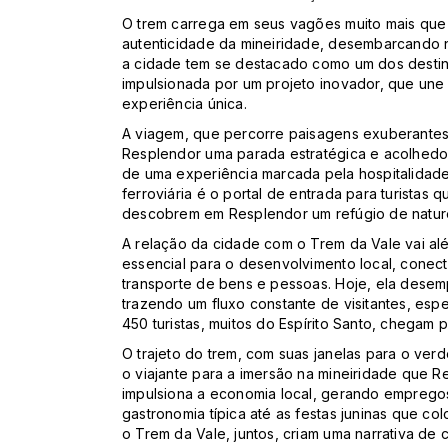
O trem carrega em seus vagões muito mais que
autenticidade da mineiridade, desembarcando 
a cidade tem se destacado como um dos destino
impulsionada por um projeto inovador, que une 
experiência única.
A viagem, que percorre paisagens exuberantes 
Resplendor uma parada estratégica e acolhedora
de uma experiência marcada pela hospitalidade 
ferroviária é o portal de entrada para turistas
descobrem em Resplendor um refúgio de naturez
A relação da cidade com o Trem da Vale vai além
essencial para o desenvolvimento local, conect
transporte de bens e pessoas. Hoje, ela desemp
trazendo um fluxo constante de visitantes, es
450 turistas, muitos do Espírito Santo, chegam 
O trajeto do trem, com suas janelas para o ver
o viajante para a imersão na mineiridade que R
impulsiona a economia local, gerando empregos
gastronomia típica até as festas juninas que c
o Trem da Vale, juntos, criam uma narrativa d