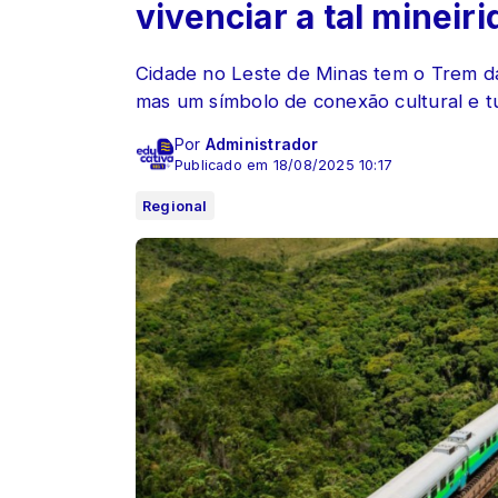
vivenciar a tal mineir
Cidade no Leste de Minas tem o Trem d
mas um símbolo de conexão cultural e tur
Por
Administrador
Publicado em 18/08/2025 10:17
Regional