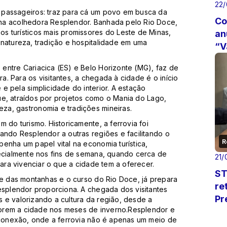
22
 passageiros: traz para cá um povo em busca da
Co
na acolhedora Resplendor. Banhada pelo Rio Doce,
s turísticos mais promissores do Leste de Minas,
an
natureza, tradição e hospitalidade em uma
“V
entre Cariacica (ES) e Belo Horizonte (MG), faz de
. Para os visitantes, a chegada à cidade é o início
e pela simplicidade do interior. A estação
 que, atraídos por projetos como o Mania do Lago,
a, gastronomia e tradições mineiras.
 do turismo. Historicamente, a ferrovia foi
ando Resplendor a outras regiões e facilitando o
R
enha um papel vital na economia turística,
pecialmente nos fins de semana, quando cerca de
21/
para vivenciar o que a cidade tem a oferecer.
ST
de das montanhas e o curso do Rio Doce, já prepara
re
esplendor proporciona. A chegada dos visitantes
Pr
 e valorizando a cultura da região, desde a
olorem a cidade nos meses de inverno.Resplendor e
e conexão, onde a ferrovia não é apenas um meio de