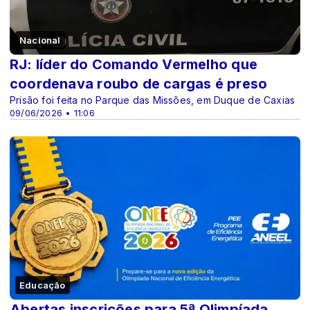
Nacional
RJ: líder do Comando Vermelho que
coordenava roubo de cargas é preso
Prisão foi feita no Parque das Missões, em Duque de Caxias
09/06/2026 • 11:06
Educação
Abertas inscrições para 5ª Olimpíada