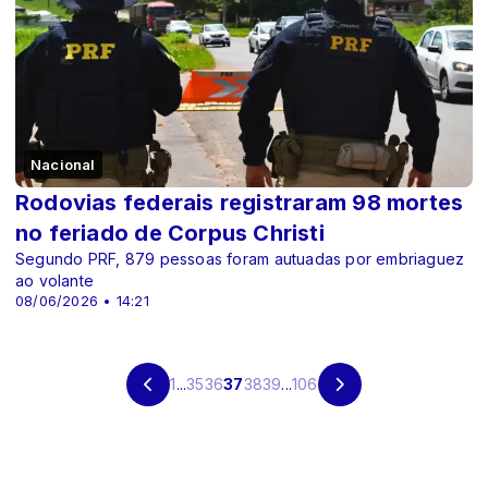
Nacional
Rodovias federais registraram 98 mortes
no feriado de Corpus Christi
Segundo PRF, 879 pessoas foram autuadas por embriaguez
ao volante
08/06/2026 • 14:21
1
...
35
36
37
38
39
...
106