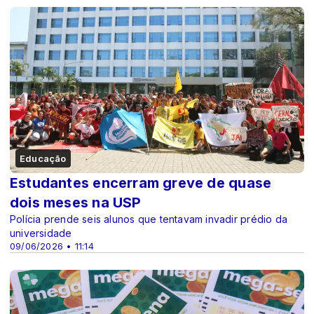
Educação
Estudantes encerram greve de quase
dois meses na USP
Polícia prende seis alunos que tentavam invadir prédio da
universidade
09/06/2026 • 11:14