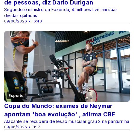
de pessoas, diz Dario Durigan
Segundo o ministro da Fazenda, 4 milhões tiveram suas
dívidas quitadas
09/06/2026 • 16:40
Esporte
Copa do Mundo: exames de Neymar
apontam 'boa evolução' , afirma CBF
Atacante se recupera de lesão muscular grau 2 na panturrilha
09/06/2026 • 11:17