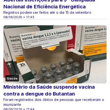
Nacional de Eficiência Energética
Registros podem ser feitos até o dia 15 de setembro
08/06/2026 • 17:45
Saúde
Ministério da Saúde suspende vacina
contra a dengue do Butantan
Foram registrados dois óbitos de pessoas que receberam o
imunizante
08/06/2026 • 17:44