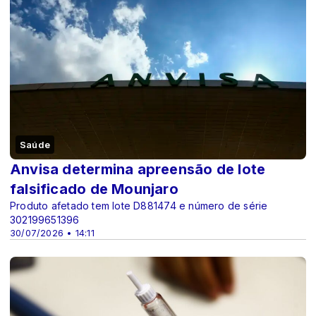
Saúde
Anvisa determina apreensão de lote
falsificado de Mounjaro
Produto afetado tem lote D881474 e número de série
302199651396
30/07/2026 • 14:11