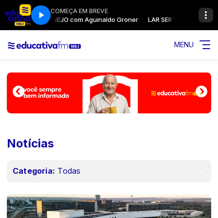
COMEÇA EM BREVE
SEQUÊNCIA DE SUCESSOS
LAR SERTANEJO com Aguinaldo Groner
SEQUÊNCIA DE SUCESSOS
LAR SERTANEJO com Aguinald
MENU
Notícias
Categoria:
Todas