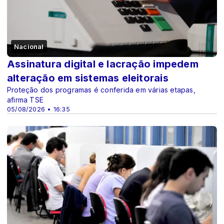
Nacional
Assinatura digital e lacração impedem
alteração em sistemas eleitorais
Proteção dos programas é conferida em várias etapas,
afirma TSE
05/08/2026 • 16:35