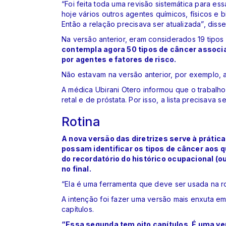
“Foi feita toda uma revisão sistemática para es
hoje vários outros agentes químicos, físicos e 
Então a relação precisava ser atualizada”, disse
Na versão anterior, eram considerados 19 tipos
contempla agora 50 tipos de câncer associ
por agentes e fatores de risco.
Não estavam na versão anterior, por exemplo,
A médica Ubirani Otero informou que o trabalh
retal e de próstata. Por isso, a lista precisava se
Rotina
A nova versão das diretrizes serve à prática
possam identificar os tipos de câncer aos 
do recordatório do histórico ocupacional (o
no final.
“Ela é uma ferramenta que deve ser usada na rot
A intenção foi fazer uma versão mais enxuta em
capítulos.
“Essa segunda tem oito capítulos. É uma ve