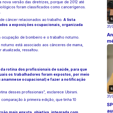
sa nova versão das diretrizes, porque de 2012 até
biológicos foram classificados como cancerígenos.
.
S
 de câncer relacionados ao trabalho.
A lista
ados a exposições ocupacionais, organizada
31/
An
 a ocupação de bombeiro e o trabalho noturno.
mé
o noturno está associado aos cânceres de mama,
r atualizada, ressaltou.
 da rotina dos profissionais de saúde, para que
quais os trabalhadores foram expostos, por meio
u anamnese ocupacional) e fazer a notificação
S
ina desses profissionais”, esclarece Ubirani.
31/
 comparação à primeira edição, que tinha 10
SP
au
rsão mais enxuta, objetiva, integrada com