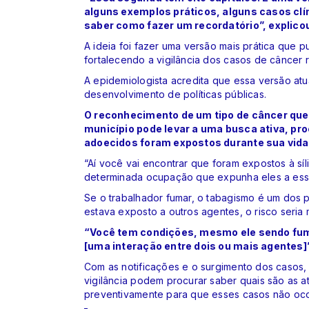
alguns exemplos práticos, alguns casos clínic
saber como fazer um recordatório”, explicou
A ideia foi fazer uma versão mais prática que p
fortalecendo a vigilância dos casos de câncer 
A epidemiologista acredita que essa versão atual
desenvolvimento de políticas públicas.
O reconhecimento de um tipo de câncer que
município pode levar a uma busca ativa, pr
adoecidos foram expostos durante sua vida 
“Aí você vai encontrar que foram expostos à síl
determinada ocupação que expunha eles a esses
Se o trabalhador fumar, o tabagismo é um dos 
estava exposto a outros agentes, o risco seria 
“Você tem condições, mesmo ele sendo fuma
[uma interação entre dois ou mais agentes]”
Com as notificações e o surgimento dos casos,
vigilância podem procurar saber quais são as at
preventivamente para que esses casos não oc