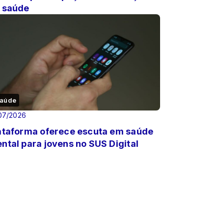
 saúde
aúde
07/2026
ataforma oferece escuta em saúde
ntal para jovens no SUS Digital