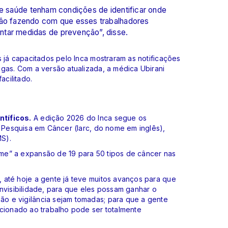
de saúde tenham condições de identificar onde
tão fazendo com que esses trabalhadores
ntar medidas de prevenção”, disse.
s já capacitados pelo Inca mostraram as notificações
gas. Com a versão atualizada, a médica Ubirani
acilitado.
ntíficos.
A edição 2026 do Inca segue os
e Pesquisa em Câncer (Iarc, do nome em inglês),
MS).
me” a expansão de 19 para 50 tipos de câncer nas
 até hoje a gente já teve muitos avanços para que
nvisibilidade, para que eles possam ganhar o
o e vigilância sejam tomadas; para que a gente
acionado ao trabalho pode ser totalmente