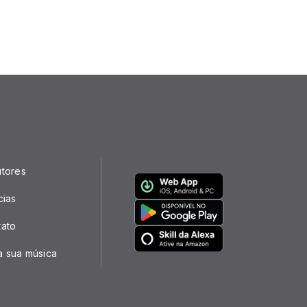
utores
cias
tato
a sua música