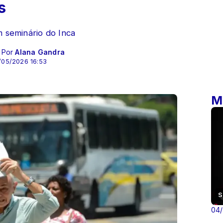
s
m seminário do Inca
- Por
Alana Gandra
/05/2026 16:53
M
S
04