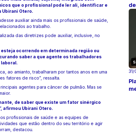
de
os que o profissional pode ler ali, identificar e
 Ubirani Otero.
udesse auxiliar ainda mais os profissionais de saúde,
relacionados ao trabalho.
izada das diretrizes pode auxiliar, inclusive, no
 esteja ocorrendo em determinada região ou
ocurando saber a que agente os trabalhadores
S
laboral.
31/
ica, ao amianto, trabalharam por tantos anos em uma
 fatores de risco”, ressalta.
Pl
principais agentes para câncer de pulmão. Mas se
me
maior.
nte, de saber que existe um fator sinérgico
, afirmou Ubirani Otero.
 os profissionais de saúde e as equipes de
ividades que estão dentro do seu território e agir
orram, destacou.