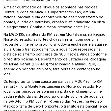
A maior quantidade de bloqueios acontece nas regiões
Central e Zona da Mata. Os impedimentos são, em sua
maioria, parciais e em decorrência de desmoronamento de
pontes, queda de barreiras, erosão e afundamento da pista
e alagamentos.
Confira o mapa interativo neste link.
Na MGC-135, na altura do KM 28, em Montalvânia, na Região
Norte do estado, as fortes chuvas fizeram com que uma
lagoa de um terreno próximo à rodovia enchesse e alagasse
a via. Com o transbordamento, a água ficou represada na
pista de rolamento por cerca de 300 metros. Ainda conforme
o registro policial, o Departamento de Estradas de Rodagem
de Minas Gerais (DER-MG) foi acionado e afirmou que,
apesar do período chuvoso, fará obras de contenção no
local.
Os temporais também causaram danos na MGC-135, no KM
39, próximo a Monte Rei, também no Norte do estado. No
local, dois buracos se abriram na pista de rolamento, um em
cada sentido da via, devido ao grande volume de água. Já
na BR-040, no KM 507, em Ribeirão das Neves, na Região
Metropolitana de Belo Horizonte, o trânsito está parcialmente