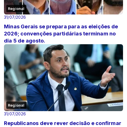
Regional
31/07/2026
Minas Gerais se prepara para as eleições de
2026; convenções partidárias terminam no
dia 5 de agosto.
Regional
31/07/2026
Republicanos deve rever decisão e confirmar