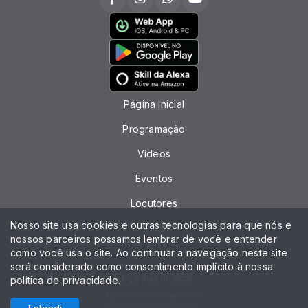
Página Inicial
Programação
Vídeos
Eventos
Locutores
Nosso site usa cookies e outras tecnologias para que nós e
Notícias
nossos parceiros possamos lembrar de você e entender
como você usa o site. Ao continuar a navegação neste site
Contato
será considerado como consentimento implícito à nossa
Peça sua música
política de privacidade
.
Todos os direitos reservados.
Com a tecnologia