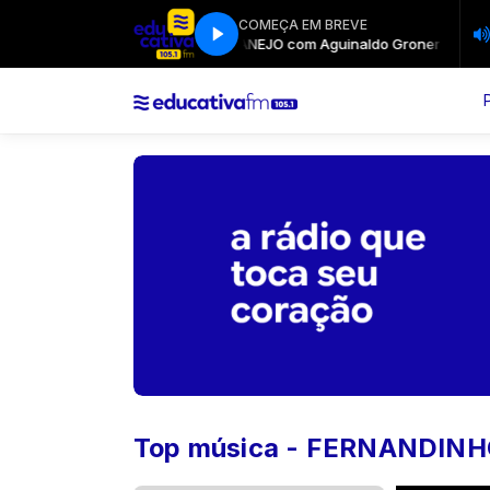
COMEÇA EM BREVE
LAR SERTANEJO com Aguinaldo Grone
SEQUÊNCIA DE SUCESSOS
SEQUÊN
Top música - FERNANDIN