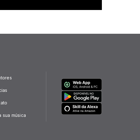
utores
cias
tato
a sua música