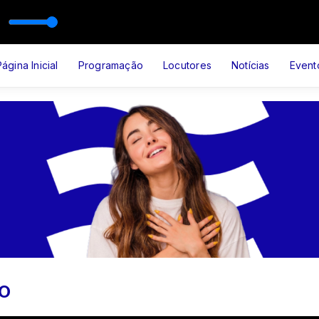
r
CIA DE SUCESSOS
LAR SERTANEJO com Aguinaldo Groner
Página Inicial
Programação
Locutores
Notícias
Event
HO