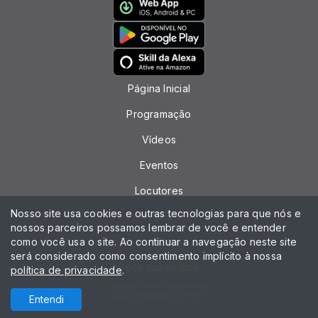
Página Inicial
Programação
Vídeos
Eventos
Locutores
Nosso site usa cookies e outras tecnologias para que nós e
Notícias
nossos parceiros possamos lembrar de você e entender
como você usa o site. Ao continuar a navegação neste site
Contato
será considerado como consentimento implícito à nossa
Peça sua música
política de privacidade
.
Todos os direitos reservados.
Com a tecnologia
Entendi