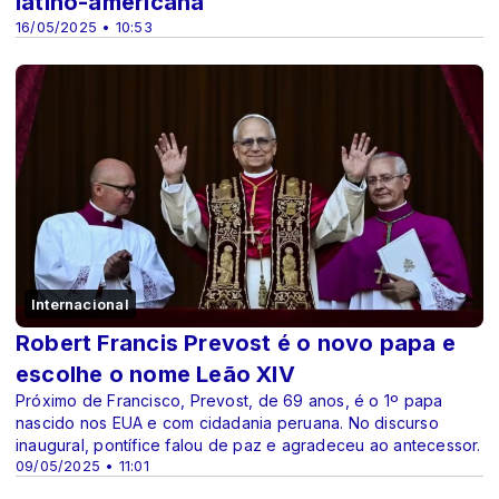
latino-americana
16/05/2025 • 10:53
Internacional
Robert Francis Prevost é o novo papa e
escolhe o nome Leão XIV
Próximo de Francisco, Prevost, de 69 anos, é o 1º papa
nascido nos EUA e com cidadania peruana. No discurso
inaugural, pontífice falou de paz e agradeceu ao antecessor.
09/05/2025 • 11:01