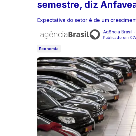
semestre, diz Anfave
Expectativa do setor é de um crescime
Agência Brasil 
Publicado em 07
Economia