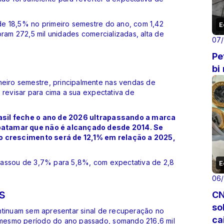
de 18,5% no primeiro semestre do ano, com 1,42
E
oram 272,5 mil unidades comercializadas, alta de
07
Pe
bi
iro semestre, principalmente nas vendas de
 revisar para cima a sua expectativa de
asil feche o ano de 2026 ultrapassando a marca
patamar que não é alcançado desde 2014. Se
 o crescimento será de 12,1% em relação a 2025,
.
passou de 3,7% para 5,8%, com expectativa de 2,8
E
06
s
CN
so
ntinuam sem apresentar sinal de recuperação no
ca
mesmo período do ano passado, somando 216,6 mil