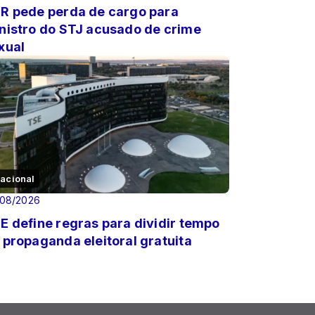
R pede perda de cargo para
nistro do STJ acusado de crime
xual
acional
/08/2026
E define regras para dividir tempo
 propaganda eleitoral gratuita