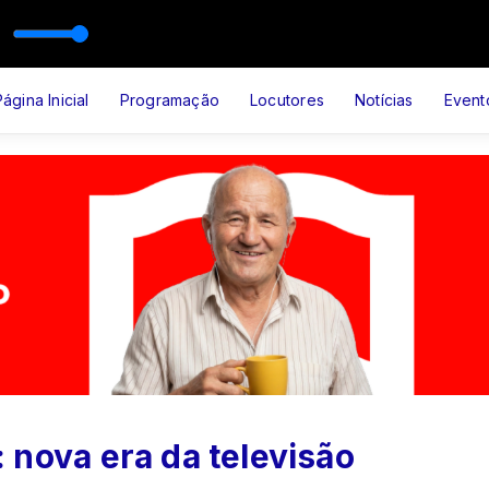
SIL
SICAL EVANGÉLICO com Aguinaldo Groner
Página Inicial
Programação
Locutores
Notícias
Event
0: nova era da televisão