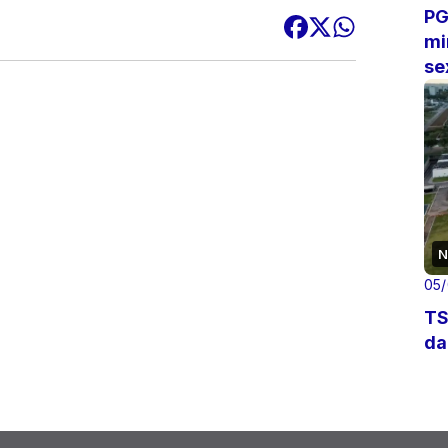
PG
mi
se
N
05
TS
da