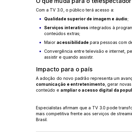
O que muda para o telespectador
Com a TV 3.0, o público terá acesso a:
Qualidade superior de imagem e áudio
;
Serviços interativos
integrados à progra
conteúdos extras;
Maior
acessibilidade
para pessoas com def
Convergência entre televisão e internet, p
assistir e quando assistir.
Impacto para o país
A adoção do novo padrão representa um avan
comunicação e entretenimento
, gerar nova
conteúdo e
ampliar o acesso digital da popu
Especialistas afirmam que a TV 3.0 pode transf
mais competitiva frente aos serviços de streamin
Brasil.