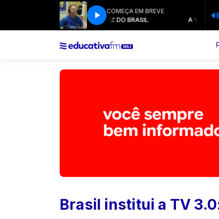
COMEÇA EM BREVE
MUSICAL EVANGÉLICO com Aguinaldo Groner
A VOZ DO BRASIL
A VOZ DO BRA
MU
Brasil institui a TV 3.