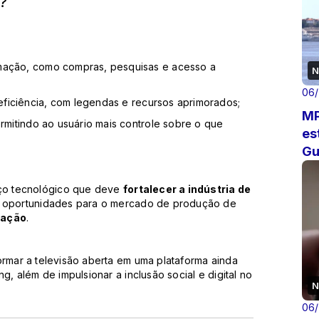
?
mação, como compras, pesquisas e acesso a
N
06
iciência, com legendas e recursos aprimorados;
MP
ermitindo ao usuário mais controle sobre o que
es
Gu
ço tecnológico que deve
fortalecer a indústria de
s oportunidades para o mercado de produção de
lação
.
ormar a televisão aberta em uma plataforma ainda
g, além de impulsionar a inclusão social e digital no
N
06