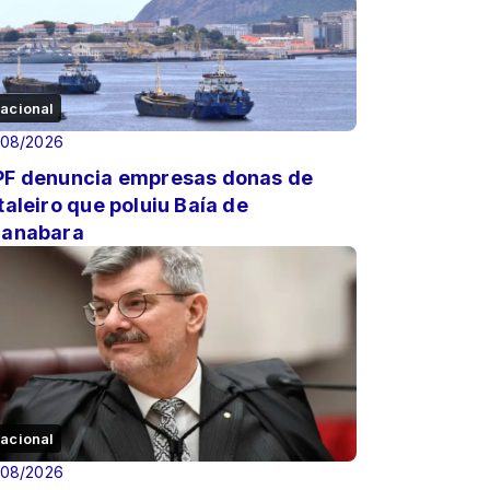
acional
/08/2026
F denuncia empresas donas de
taleiro que poluiu Baía de
anabara
acional
/08/2026