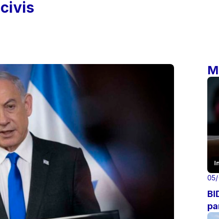
civis
M
I
05
BI
pa