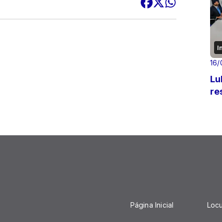
I
16/
Lu
re
Página Inicial
Loc