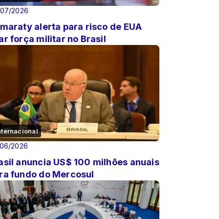
/07/2026
amaraty alerta para risco de EUA
ar força militar no Brasil
nternacional
/06/2026
asil anuncia US$ 100 milhões anuais
ra fundo do Mercosul