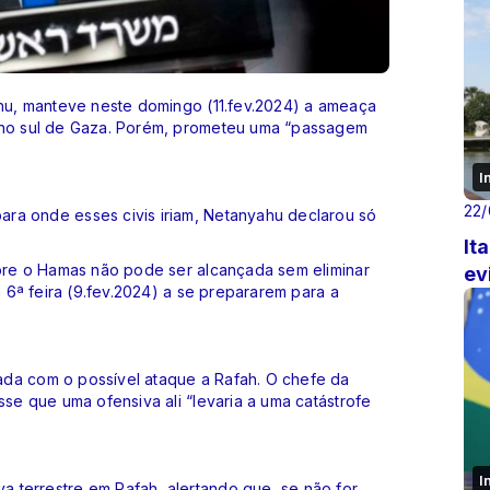
ahu, manteve neste domingo (11.fev.2024) a ameaça
, no sul de Gaza. Porém, prometeu uma “passagem
I
22
ra onde esses civis iriam, Netanyahu declarou só
It
obre o Hamas não pode ser alcançada sem eliminar
ev
a 6ª feira (9.fev.2024) a se prepararem para a
ada com o possível ataque a Rafah. O chefe da
sse que uma ofensiva ali “levaria a uma catástrofe
I
 terrestre em Rafah, alertando que, se não for