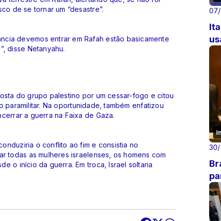
sco de se tornar um “desastre”.
07
It
us
ância devemos entrar em Rafah estão basicamente
”, disse Netanyahu.
osta do grupo palestino por um cessar-fogo e citou
upo paramilitar. Na oportunidade, também enfatizou
cerrar a guerra na Faixa de Gaza.
I
nduziria o conflito ao fim e consistia no
30
tar todas as mulheres israelenses, os homens com
Br
 o início da guerra. Em troca, Israel soltaria
pa