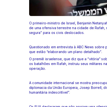
O primeiro-ministro de Israel, Benjamin Netany
de uma ofensiva terrestre na cidade de Rafah
segura” para os civis deslocados.
Questionado em entrevista à ABC News sobre pa
que estão “elaborando um plano detalhado”.
O premiê israelense, que diz que a “vitória” s
os batalhões em Rafah, instruiu seus militares n
operação.
A comunidade internacional se mostra preocup
diplomacia da União Europeia, Josep Borrell, di
humanitária indescritível”.
Os EUA declararam que não apoiam uma ofensiva