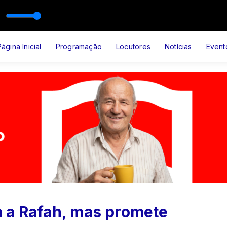
VEM SENHOR JESUS com Nilton Simões
ÊNCIA DE SUCESSOS com Francis Silva
Página Inicial
Programação
Locutores
Notícias
Event
 a Rafah, mas promete