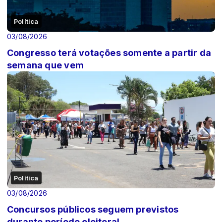
Política
03/08/2026
Congresso terá votações somente a partir da
semana que vem
Política
03/08/2026
Concursos públicos seguem previstos
durante período eleitoral